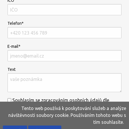
IČO
Telefon*
E-mail*
Text
Souhlasím se zpracováním osobních údajů dle
Tento web používá k poskytování služeb a analýze
informací uvedených
zde
.*
návštěvnosti soubory cookie. Používáním tohoto webu s
tím souhlasíte.
Home
Produkty
Oblíbené
Kontakty