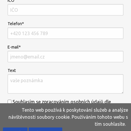
IČO
Telefon*
E-mail*
Text
Souhlasím se zpracováním osobních údajů dle
Tento web používá k poskytování služeb a analýze
informací uvedených
zde
.*
návštěvnosti soubory cookie. Používáním tohoto webu s
tím souhlasíte.
Home
Produkty
Oblíbené
Kontakty