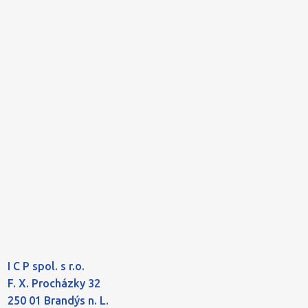
I C P spol. s r.o.
F. X. Procházky 32
250 01 Brandýs n. L.