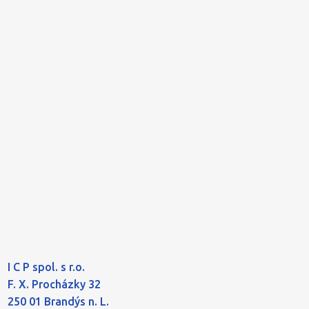
I C P spol. s r.o.
F. X. Procházky 32
250 01 Brandýs n. L.