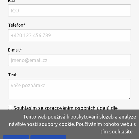
IČO
Telefon*
E-mail*
Text
Souhlasím se zpracováním osobních údajů dle
Tento web používá k poskytování služeb a analýze
informací uvedených
zde
.*
návštěvnosti soubory cookie. Používáním tohoto webu s
tím souhlasíte.
Home
Produkty
Oblíbené
Kontakty