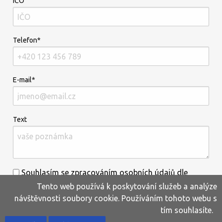
IČO
Telefon*
E-mail*
Text
Souhlasím se zpracováním osobních údajů dle
Tento web používá k poskytování služeb a analýze
informací uvedených
zde
.*
návštěvnosti soubory cookie. Používáním tohoto webu s
tím souhlasíte.
Home
Produkty
Oblíbené
Kontakty