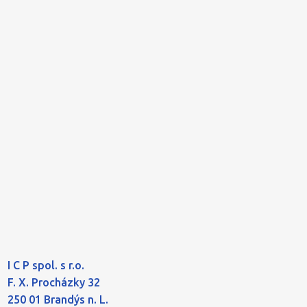
I C P spol. s r.o.
F. X. Procházky 32
250 01 Brandýs n. L.