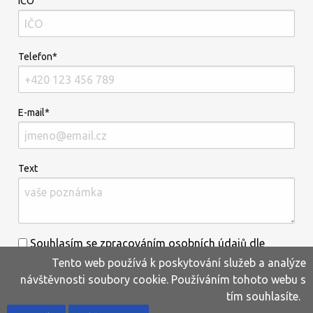
IČO
Telefon*
E-mail*
Text
Souhlasím se zpracováním osobních údajů dle
Tento web používá k poskytování služeb a analýze
informací uvedených
zde
.*
návštěvnosti soubory cookie. Používáním tohoto webu s
tím souhlasíte.
Home
Produkty
Oblíbené
Kontakty