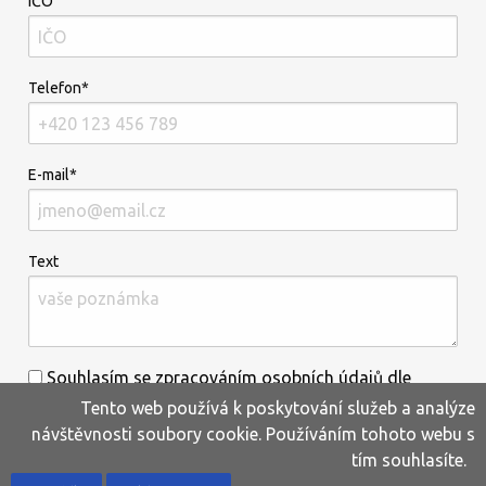
IČO
Telefon*
E-mail*
Text
Souhlasím se zpracováním osobních údajů dle
Tento web používá k poskytování služeb a analýze
informací uvedených
zde
.*
návštěvnosti soubory cookie. Používáním tohoto webu s
tím souhlasíte.
Home
Produkty
Oblíbené
Kontakty