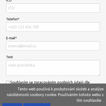
IČO
Telefon*
E-mail*
Text
Souhlasím se zpracováním osobních údajů dle
Tento web používá k poskytování služeb a analýze
informací uvedených
zde
.*
návštěvnosti soubory cookie. Používáním tohoto webu s
tím souhlasíte.
Home
Produkty
Oblíbené
Kontakty