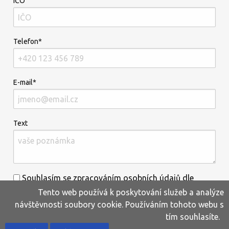
IČO
Telefon*
E-mail*
Text
Souhlasím se zpracováním osobních údajů dle
Tento web používá k poskytování služeb a analýze
informací uvedených
zde
.*
návštěvnosti soubory cookie. Používáním tohoto webu s
tím souhlasíte.
Home
Produkty
Oblíbené
Kontakty