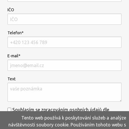
IČO
Telefon*
E-mail*
Text
Souhlasím se zpracováním osobních údajů dle
Tento web používá k poskytování služeb a analýze
informací uvedených
zde
.*
návštěvnosti soubory cookie. Používáním tohoto webu s