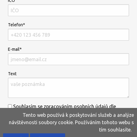
IČO
Telefon*
E-mail*
Text
Souhlasím se zpracováním osobních údajů dle
Tento web používá k poskytování služeb a analýze
informací uvedených
zde
.*
návštěvnosti soubory cookie. Používáním tohoto webu s
tím souhlasíte.
Home
Produkty
Oblíbené
Kontakty