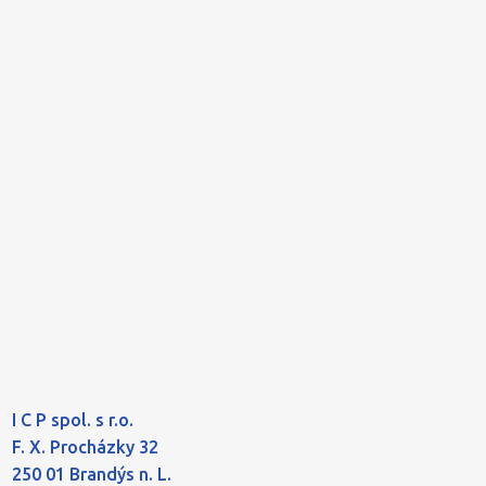
I C P spol. s r.o.
F. X. Procházky 32
250 01 Brandýs n. L.