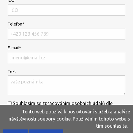
IČO
Telefon*
E-mail*
Text
Souhlasím se zpracováním osobních údajů dle
Tento web používá k poskytování služeb a analýze
informací uvedených
zde
.*
návštěvnosti soubory cookie. Používáním tohoto webu s
tím souhlasíte.
Home
Produkty
Oblíbené
Kontakty