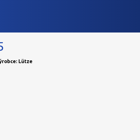
5
Výrobce: Lütze