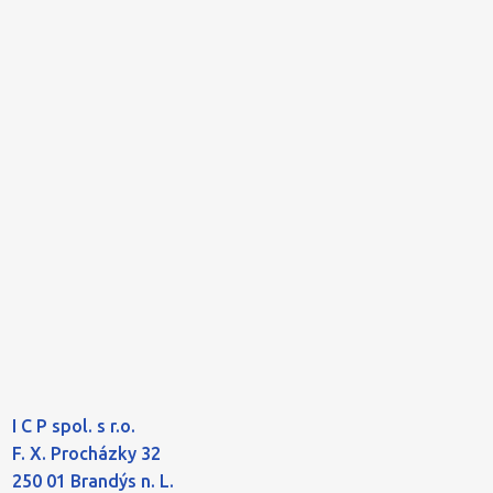
I C P spol. s r.o.
F. X. Procházky 32
250 01 Brandýs n. L.