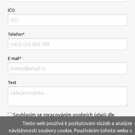
IČO
Telefon*
E-mail*
Text
Souhlasím se zpracováním osobních údajů dle
Tento web používá k poskytování služeb a analýze
informací uvedených
zde
.*
návštěvnosti soubory cookie. Používáním tohoto webu s