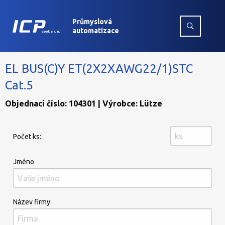
Průmyslová
automatizace
EL BUS(C)Y ET(2X2XAWG22/1)STC
Cat.5
Objednací číslo: 104301 | Výrobce: Lütze
Počet ks:
Jméno
Název firmy