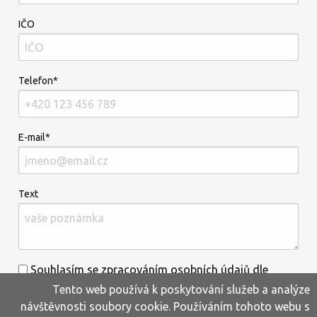
IČO
Telefon*
E-mail*
Text
Souhlasím se zpracováním osobních údajů dle
Tento web používá k poskytování služeb a analýze
informací uvedených
zde
.*
návštěvnosti soubory cookie. Používáním tohoto webu s