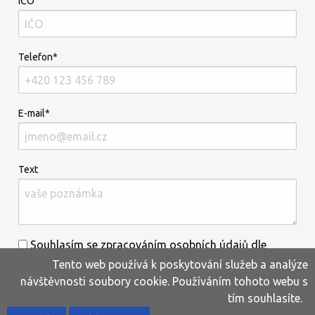
IČO
Telefon*
E-mail*
Text
Souhlasím se zpracováním osobních údajů dle
Tento web používá k poskytování služeb a analýze
informací uvedených
zde
.*
návštěvnosti soubory cookie. Používáním tohoto webu s
tím souhlasíte.
Home
Produkty
Oblíbené
Kontakty