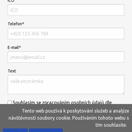
IČO
Telefon*
E-mail*
Text
Souhlasím se zpracováním osobních údajů dle
Tento web používá k poskytování služeb a analýze
informací uvedených
zde
.*
návštěvnosti soubory cookie. Používáním tohoto webu s
tím souhlasíte.
Home
Produkty
Oblíbené
Kontakty