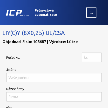
Průmyslová
automatizace
LIY(C)Y (8X0,25) UL/CSA
Objednací číslo: 108687 | Výrobce: Lütze
Počet ks:
Jméno
Název firmy