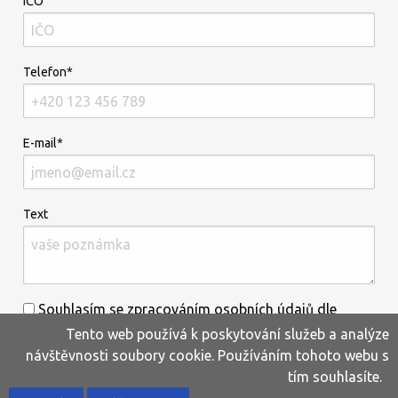
IČO
Telefon*
E-mail*
Text
Souhlasím se zpracováním osobních údajů dle
Tento web používá k poskytování služeb a analýze
informací uvedených
zde
.*
návštěvnosti soubory cookie. Používáním tohoto webu s
tím souhlasíte.
Home
Produkty
Oblíbené
Kontakty