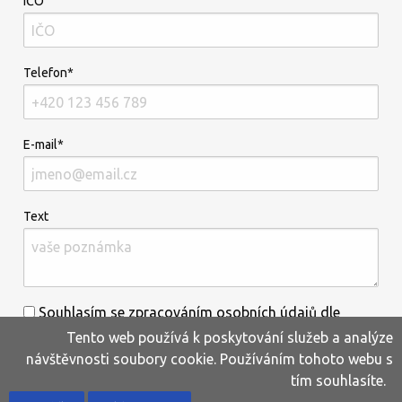
IČO
Telefon*
E-mail*
Text
Souhlasím se zpracováním osobních údajů dle
Tento web používá k poskytování služeb a analýze
informací uvedených
zde
.*
návštěvnosti soubory cookie. Používáním tohoto webu s
tím souhlasíte.
Home
Produkty
Oblíbené
Kontakty