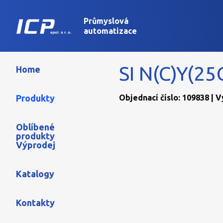
Průmyslová
automatizace
SI N(C)Y(25
Home
Produkty
Objednací číslo: 109838 | 
Oblíbené
produkty
Výprodej
Katalogy
Kontakty