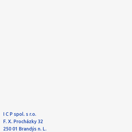
I C P spol. s r.o.
F. X. Procházky 32
250 01 Brandýs n. L.