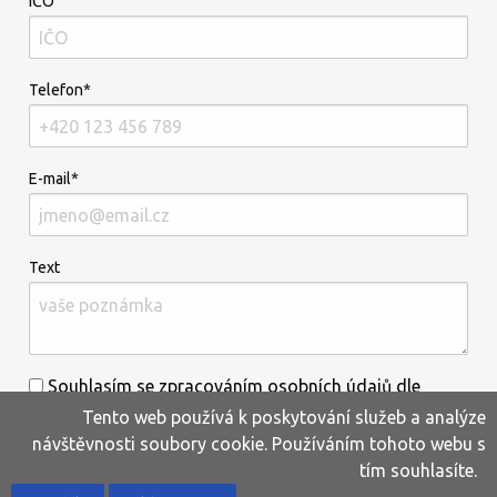
IČO
Telefon*
E-mail*
Text
Souhlasím se zpracováním osobních údajů dle
Tento web používá k poskytování služeb a analýze
informací uvedených
zde
.*
návštěvnosti soubory cookie. Používáním tohoto webu s
tím souhlasíte.
Home
Produkty
Oblíbené
Kontakty