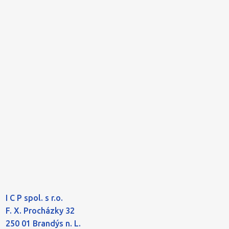
I C P spol. s r.o.
F. X. Procházky 32
250 01 Brandýs n. L.