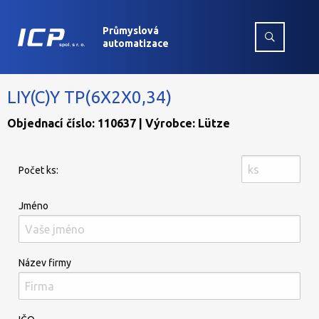
Průmyslová
automatizace
LIY(C)Y TP(6X2X0,34)
Objednací číslo: 110637 | Výrobce: Lütze
Počet ks:
Jméno
Název firmy