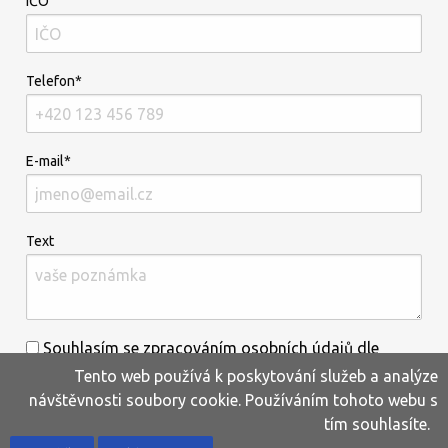
IČO
Telefon*
E-mail*
Text
Souhlasím se zpracováním osobních údajů dle
Tento web používá k poskytování služeb a analýze
informací uvedených
zde
.*
návštěvnosti soubory cookie. Používáním tohoto webu s
tím souhlasíte.
Home
Produkty
Oblíbené
Kontakty