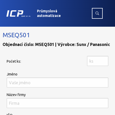
Průmyslová
automatizace
MSEQ501
Objednací číslo: MSEQ501 | Výrobce: Sunx / Panasonic
Počet ks:
Jméno
Název firmy