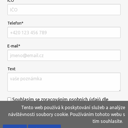
IČO
Telefon*
E-mail*
Text
Souhlasím se zpracováním osobních údajů dle
Tento web používá k poskytování služeb a analýze
informací uvedených
zde
.*
návštěvnosti soubory cookie. Používáním tohoto webu s
tím souhlasíte.
Home
Produkty
Oblíbené
Kontakty