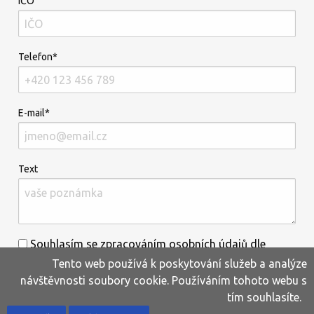
IČO
Telefon*
E-mail*
Text
Souhlasím se zpracováním osobních údajů dle
Tento web používá k poskytování služeb a analýze
informací uvedených
zde
.*
návštěvnosti soubory cookie. Používáním tohoto webu s
tím souhlasíte.
Home
Produkty
Oblíbené
Kontakty