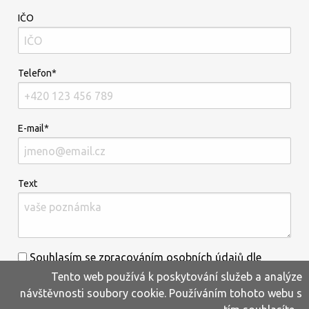
IČO
Telefon*
E-mail*
Text
Souhlasím se zpracováním osobních údajů dle
Tento web používá k poskytování služeb a analýze
informací uvedených
zde
.*
návštěvnosti soubory cookie. Používáním tohoto webu s