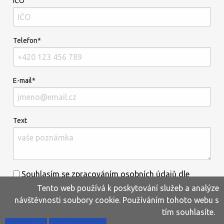
IČO
Telefon*
E-mail*
Text
Souhlasím se zpracováním osobních údajů dle
Tento web používá k poskytování služeb a analýze
informací uvedených
zde
.*
návštěvnosti soubory cookie. Používáním tohoto webu s
tím souhlasíte.
Home
Produkty
Oblíbené
Kontakty