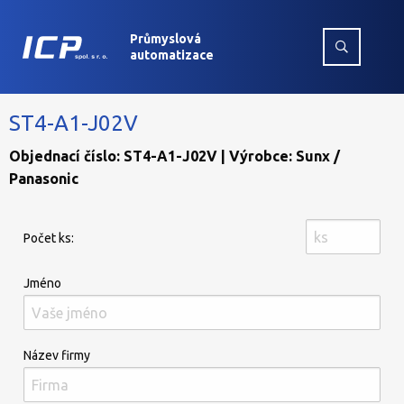
Průmyslová
automatizace
ST4-A1-J02V
Objednací číslo: ST4-A1-J02V | Výrobce: Sunx /
Panasonic
Počet ks:
Jméno
Název firmy