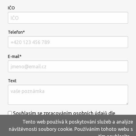
IČO
Telefon*
E-mail*
Text
Souhlasím se zpracováním osobních údajů dle
Tento web používá k poskytování služeb a analýze
informací uvedených
zde
.*
návštěvnosti soubory cookie. Používáním tohoto webu s