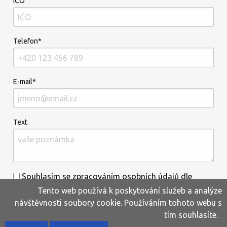
IČO
Telefon*
E-mail*
Text
Souhlasím se zpracováním osobních údajů dle
Tento web používá k poskytování služeb a analýze
informací uvedených
zde
.*
návštěvnosti soubory cookie. Používáním tohoto webu s
tím souhlasíte.
Home
Produkty
Oblíbené
Kontakty