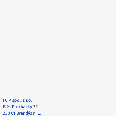
I C P spol. s r.o.
F. X. Procházky 32
250 01 Brandýs n. L.