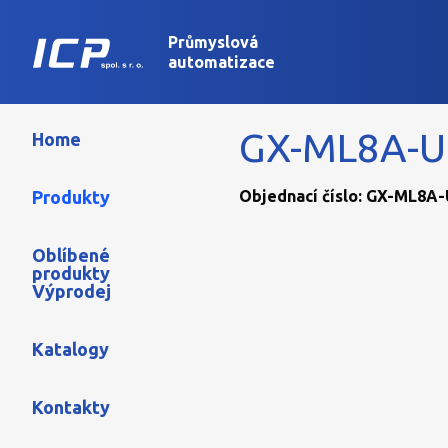
Průmyslová
automatizace
GX-ML8A-U
Home
Produkty
Objednací číslo: GX-ML8A-U
Oblíbené
produkty
Výprodej
Katalogy
Kontakty