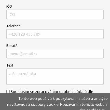
IČO
Telefon*
E-mail*
Text
Souhlasím se zpracováním osobních údajů dle
Tento web používá k poskytování služeb a analýze
informací uvedených
zde
.*
návštěvnosti soubory cookie. Používáním tohoto webu s