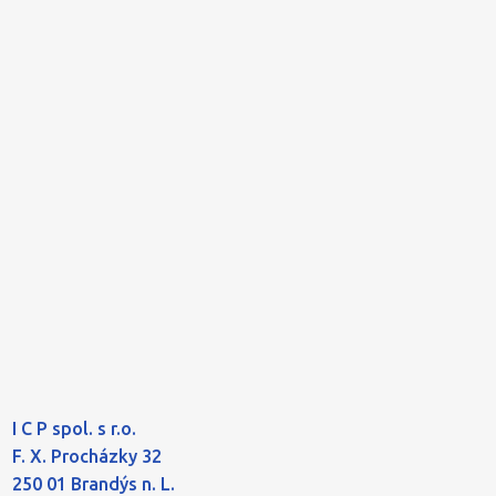
I C P spol. s r.o.
F. X. Procházky 32
250 01 Brandýs n. L.