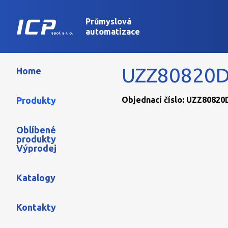
Průmyslová
automatizace
UZZ80820
Home
Produkty
Objednací číslo: UZZ80820D
Oblíbené
produkty
Výprodej
Katalogy
Kontakty