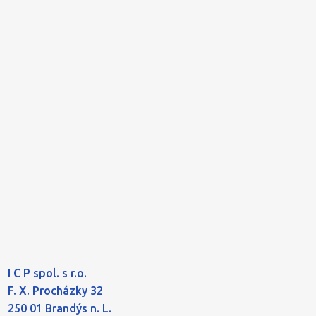
I C P spol. s r.o.
F. X. Procházky 32
250 01 Brandýs n. L.