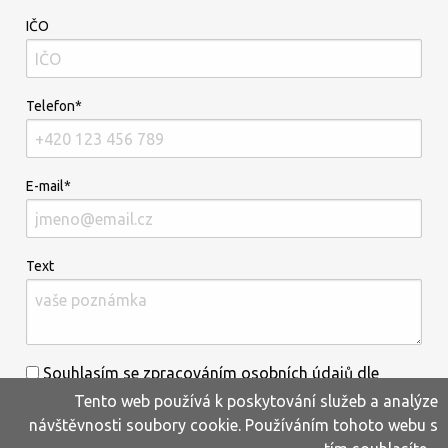
IČO
Telefon*
E-mail*
Text
Souhlasím se zpracováním osobních údajů dle
Tento web používá k poskytování služeb a analýze
informací uvedených
zde
.*
návštěvnosti soubory cookie. Používáním tohoto webu s