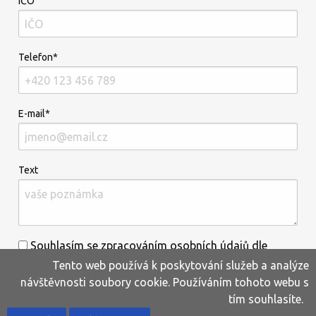
IČO
Telefon*
E-mail*
Text
Souhlasím se zpracováním osobních údajů dle
Tento web používá k poskytování služeb a analýze
informací uvedených
zde
.*
návštěvnosti soubory cookie. Používáním tohoto webu s
tím souhlasíte.
Home
Produkty
Oblíbené
Kontakty