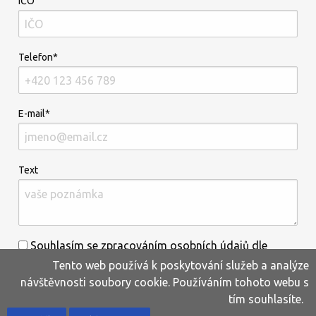
IČO
Telefon*
E-mail*
Text
Souhlasím se zpracováním osobních údajů dle
Tento web používá k poskytování služeb a analýze
informací uvedených
zde
.*
návštěvnosti soubory cookie. Používáním tohoto webu s
tím souhlasíte.
Home
Produkty
Oblíbené
Kontakty