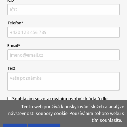
IČO
Telefon*
E-mail*
Text
Souhlasím se zpracováním osobních údajů dle
Tento web používá k poskytování služeb a analýze
informací uvedených
zde
.*
návštěvnosti soubory cookie. Používáním tohoto webu s
tím souhlasíte.
Home
Produkty
Oblíbené
Kontakty