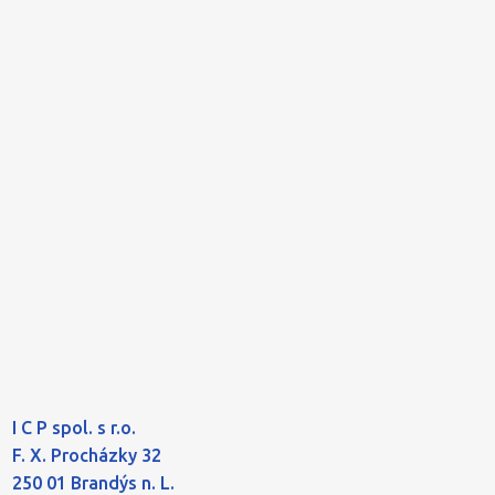
I C P spol. s r.o.
F. X. Procházky 32
250 01 Brandýs n. L.