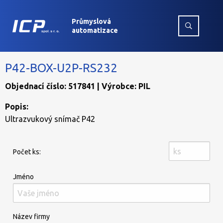
Průmyslová
automatizace
P42-BOX-U2P-RS232
Objednací číslo: 517841 | Výrobce: PIL
Popis:
Ultrazvukový snímač P42
Počet ks:
Jméno
Název firmy