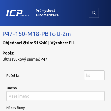
Průmyslová
automatizace
P47-150-M18-PBTc-U-2m
Objednací číslo: 516240 | Výrobce: PIL
Popis:
Ultrazvukový snímač P47
Počet ks:
Jméno
Název firmy