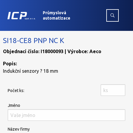
Průmyslová
automatizace
SI18-CE8 PNP NC K
Objednací číslo: I18000093 | Výrobce: Aeco
Popis:
Indukční senzory ? 18 mm
Počet ks:
Jméno
Název firmy