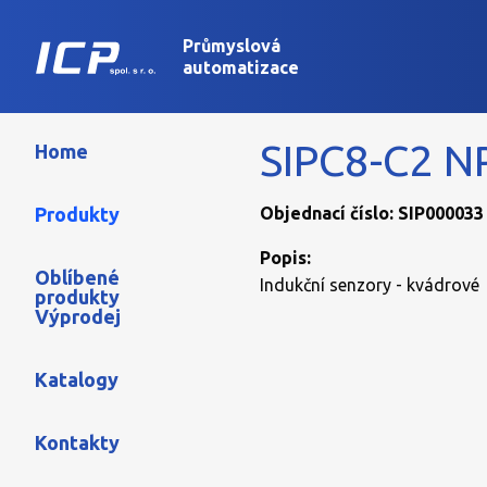
Průmyslová
automatizace
SIPC8-C2 N
Home
Produkty
Objednací číslo: SIP000033
Popis:
Oblíbené
Indukční senzory - kvádrové
produkty
Výprodej
Katalogy
Kontakty