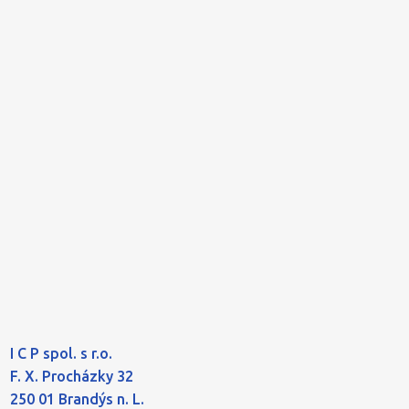
I C P spol. s r.o.
F. X. Procházky 32
250 01 Brandýs n. L.