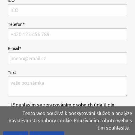
IČO
Telefon*
E-mail*
Text
Souhlasím se zpracováním osobních údajů dle
Tento web používá k poskytování služeb a analýze
informací uvedených
zde
.*
návštěvnosti soubory cookie. Používáním tohoto webu s
tím souhlasíte.
Home
Produkty
Oblíbené
Kontakty