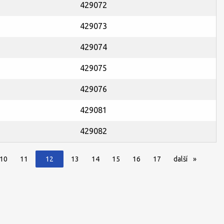
429072
429073
429074
429075
429076
429081
429082
Jste na straně
10
11
12
13
14
15
16
17
další
stránka