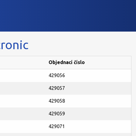
ronic
Objednací číslo
429056
429057
429058
429059
429071