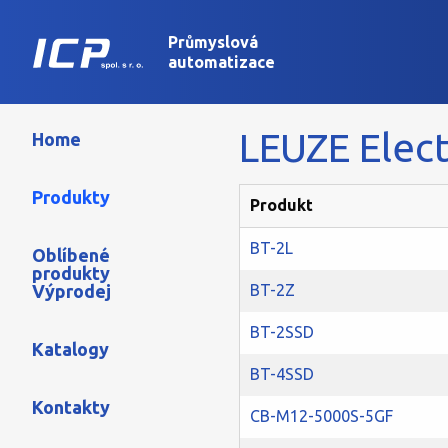
Průmyslová
automatizace
LEUZE Elect
Home
Produkty
Produkt
BT-2L
Oblíbené
produkty
Výprodej
BT-2Z
BT-2SSD
Katalogy
BT-4SSD
Kontakty
CB-M12-5000S-5GF