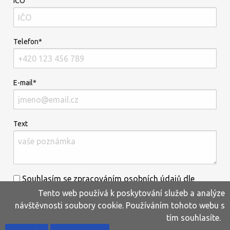
IČO
Telefon*
E-mail*
Text
Souhlasím se zpracováním osobních údajů dle
Tento web používá k poskytování služeb a analýze
informací uvedených
zde
.*
návštěvnosti soubory cookie. Používáním tohoto webu s
tím souhlasíte.
Home
Produkty
Oblíbené
Kontakty